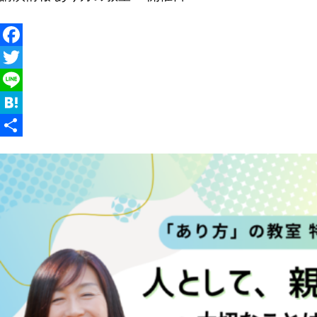
Facebook
Twitter
Line
Hatena
共
有