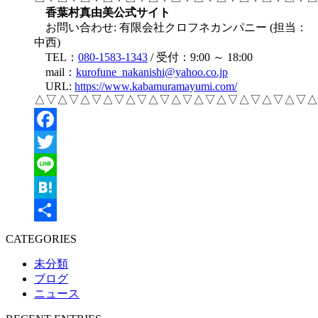
香葉村真由美公式サイト
お問い合わせ: 有限会社クロフネカンパニー (担当：
中西)
TEL：
080-1583-1343
/ 受付：9:00 ～ 18:00
mail：
kurofune_nakanishi@yahoo.co.jp
URL:
https://www.kabamuramayumi.com/
△▽△▽△▽△▽△▽△▽△▽△▽△▽△▽△▽△▽△
Facebook
Twitter
Line
Hatena
共
CATEGORIES
有
未分類
ブログ
ニュース