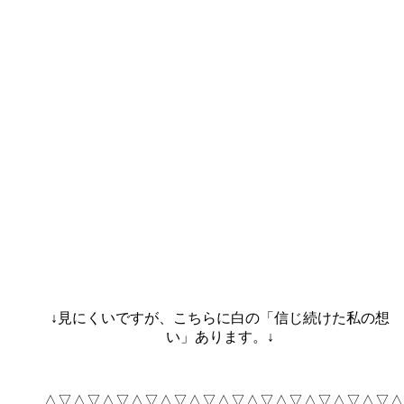
↓見にくいですが、こちらに白の「信じ続けた私の想
い」あります。↓
△▽△▽△▽△▽△▽△▽△▽△▽△▽△▽△▽△▽△